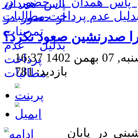
ن پاس همدان از حضور در
بدلیل عدم پرداخت مطالبات
ا صدرنشین صعود نکرد؟
140 16:37
بازدید: 781
نی در پایان