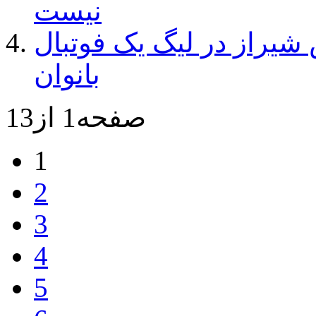
نیست
یراز در لیگ یک فوتبال
بانوان
صفحه1 از13
1
2
3
4
5