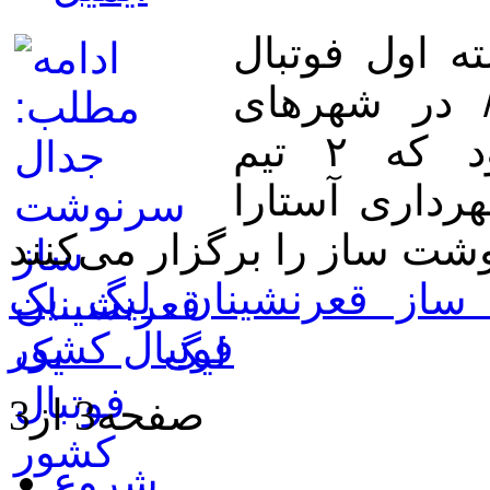
ه اول فوتبال
 در شهرهای
مختلف کشور پیگیری می‌شود که ۲ تیم
داری آستارا
ساز قعرنشینان لیگ یک
فوتبال کشور
صفحه3 از3
شروع